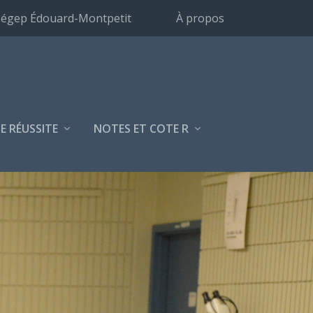
égep Édouard-Montpetit
À propos
E RÉUSSITE
NOTES ET COTE R